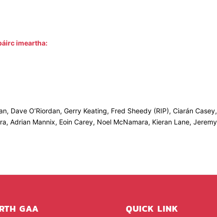
áirc imeartha:
, Dave O’Riordan, Gerry Keating, Fred Sheedy (RIP), Ciarán Casey,
, Adrian Mannix, Eoin Carey, Noel McNamara, Kieran Lane, Jeremy 
RTH GAA
QUICK LINK