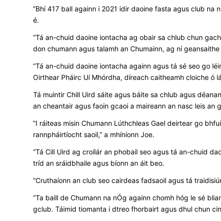
”Bhí 417 ball againn i 2021 idir daoine fasta agus club na 
é.
”Tá an-chuid daoine iontacha ag obair sa chlub chun gach g
don chumann agus talamh an Chumainn, ag ní geansaithe a
”Tá an-chuid daoine iontacha againn agus tá sé seo go léir 
Oirthear Pháirc Uí Mhórdha, díreach caitheamh cloiche ó lá
Tá muintir Chill Uird sáite agus báite sa chlub agus déana
an cheantair agus faoin gcaoi a maireann an nasc leis an 
”I ráiteas misin Chumann Lúthchleas Gael deirtear go bhf
rannpháirtíocht saoil,” a mhíníonn Joe.
”Tá Cill Uird ag croílár an phobail seo agus tá an-chuid da
tríd an sráidbhaile agus bíonn an áit beo.
”Cruthaíonn an club seo cairdeas fadsaoil agus tá traidisiún
”Ta baill de Chumann na nÓg againn chomh hóg le sé bliana 
gclub. Táimid tiomanta i dtreo fhorbairt agus dhul chun ci