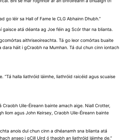
caí. Bhí sé mar roghnóir ar an bhfoireann a bhuaigh trí
iad go léir sa Hall of Fame le CLG Abhainn Dhubh.”
 gaisce atá déanta ag Joe féin ag Scór thar na blianta.
gcomórtas aithriseoireachta. Tá go leor comórtas buaite
a dara háit i gCraobh na Mumhan. Tá dul chun cinn iontach
 ”Tá halla liathróid láimhe, liathróid raicéid agus scuaise
 Craobh Uile-Éireann bainte amach aige. Niall Crotter,
gh liom agus John Keirsey, Craobh Uile-Éireann bainte
rachta anois dul chun cinn a dhéanamh sna blianta atá
ch anseo i gCill Uird ó thaobh an liathróid láimhe de.”