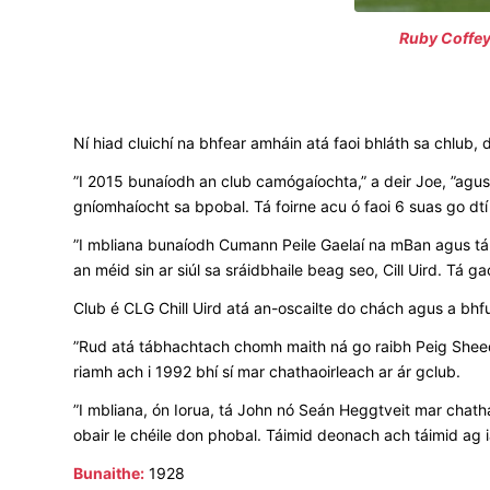
Ruby Coffey 
Ní hiad cluichí na bhfear amháin atá faoi bhláth sa chlub
”I 2015 bunaíodh an club camógaíochta,” a deir Joe, ”agus
gníomhaíocht sa bpobal. Tá foirne acu ó faoi 6 suas go dtí
”I mbliana bunaíodh Cumann Peile Gaelaí na mBan agus tá fo
an méid sin ar siúl sa sráidbhaile beag seo, Cill Uird. Tá g
Club é CLG Chill Uird atá an-oscailte do chách agus a bhfu
”Rud atá tábhachtach chomh maith ná go raibh Peig Sheedy
riamh ach i 1992 bhí sí mar chathaoirleach ar ár gclub.
”I mbliana, ón Iorua, tá John nó Seán Heggtveit mar chathao
obair le chéile don phobal. Táimid deonach ach táimid ag i
Bunaithe:
1928