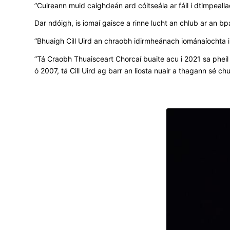
”Cuireann muid caighdeán ard cóitseála ar fáil i dtimpeall
Dar ndóigh, is iomaí gaisce a rinne lucht an chlub ar an bp
”Bhuaigh Cill Uird an chraobh idirmheánach iománaíochta
”Tá Craobh Thuaisceart Chorcaí buaite acu i 2021 sa phei
ó 2007, tá Cill Uird ag barr an liosta nuair a thagann sé 