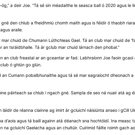
n-óg,” a deir Joe. ”Tá sé sin méadaithe le seasca ball ó 2020 agus le l
né den chlub a fheidhmiú chomh maith agus is féidir ó thaobh riarach
gus araile.
mar chuid de Chumann Lúthchleas Gael. Tá an club mar chuid de ‘fabric
r an tsráidbhaile. Tá ár gclub mar chuid lárnach den phobal.”
nn an club freastal ar an gceantar ar fad. Labhraíonn Joe faoin gcao
gclub ó ghlún go glún.
uil an Cumann pobalbhunaithe agus tá sé mar eagraíocht dheonach a c
oine páirteach sa chlub i ngach gné. Sampla de seo ná nuair atá ag éirí
 láidir de réanna clainne ag imirt ár gcluichí náisiúnta anseo i gCill U
d’aois agus tá baill againn atá déanach sna hochtóidí. Ina measc tá 
nn na gcluichí Gaelacha agus an chultúir. Cuirimid fáilte roimh gach 