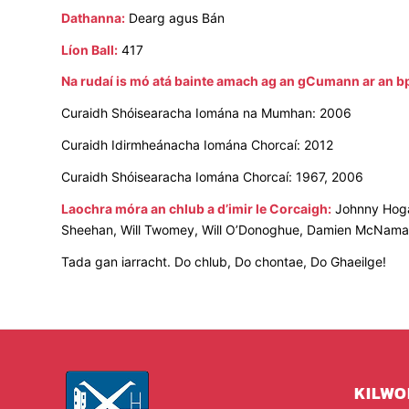
Dathanna:
Dearg agus Bán
Líon Ball:
417
Na rudaí is mó atá bainte amach ag an gCumann ar an bp
Curaidh Shóisearacha Iomána na Mumhan: 2006
Curaidh Idirmheánacha Iomána Chorcaí: 2012
Curaidh Shóisearacha Iomána Chorcaí: 1967, 2006
Laochra móra an chlub a d’imir le Corcaigh:
Johnny Hogan
Sheehan, Will Twomey, Will O’Donoghue, Damien McNamara
Tada gan iarracht. Do chlub, Do chontae, Do Ghaeilge!
KILWO