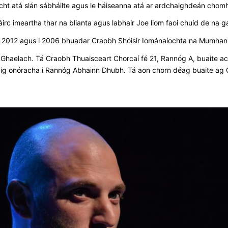
acht atá slán sábháilte agus le háiseanna atá ar ardchaighdeán chomh
áirc imeartha thar na blianta agus labhair Joe liom faoi chuid de na ga
 i 2012 agus i 2006 bhuadar Craobh Shóisir Iománaíochta na Mumhan.
l Ghaelach. Tá Craobh Thuaisceart Chorcaí fé 21, Rannóg A, buaite a
chuig onóracha i Rannóg Abhainn Dhubh. Tá aon chorn déag buaite ag Ci