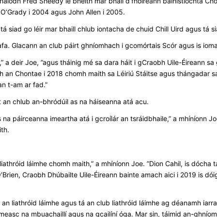
naíodh Fred Sheedy le bheith mar bhall d’fhoireann bainistíochta Chor
O’Grady i 2004 agus John Allen i 2005.
á siad go léir mar bhaill chlub iontacha de chuid Chill Uird agus tá s
afa. Glacann an club páirt ghníomhach i gcomórtais Scór agus is iomaí
 deir Joe, ”agus tháinig mé sa dara háit i gCraobh Uile-Éireann sa 
bh an Chontae i 2018 chomh maith sa Léiriú Stáitse agus thángadar s
 an t-am ar fad.”
ht an chlub an-bhródúil as na háiseanna atá acu.
 na páirceanna imeartha atá i gcroílár an tsráidbhaile,” a mhíníonn Joe.
th.
thróid láimhe chomh maith,” a mhíníonn Joe. ”Dion Cahil, is dócha tá
’Brien, Craobh Dhúbailte Uile-Éireann bainte amach aici i 2019 is dói
 an liathróid láimhe agus tá an club liathróid láimhe ag déanamh iar
asc na mbuachaillí agus na gcailíní óga. Mar sin, táimid an-ghníomha