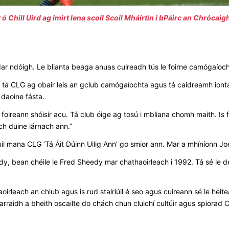
ó Chill Uird ag imirt lena scoil Scoil Mháirtín i bPáirc an Chrócaigh
, dar ndóigh. Le blianta beaga anuas cuireadh tús le foirne camógaíoc
 tá CLG ag obair leis an gclub camógaíochta agus tá caidreamh ionta
 daoine fásta.
ireann shóisir acu. Tá club óige ag tosú i mbliana chomh maith. Is fé
ach duine lárnach ann.”
il mana CLG ‘Tá Áit Dúinn Uilig Ann’ go smior ann. Mar a mhíníonn Jo
, bean chéile le Fred Sheedy mar chathaoirleach i 1992. Tá sé le d
irleach an chlub agus is rud stairiúil é seo agus cuireann sé le héitea
arraidh a bheith oscailte do chách chun cluichí cultúir agus spiorad C