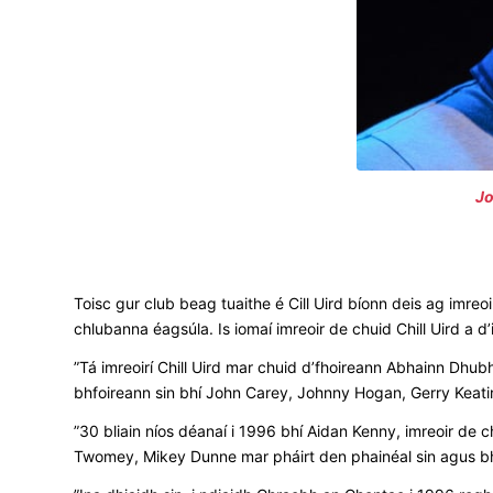
Jo
Toisc gur club beag tuaithe é Cill Uird bíonn deis ag imre
chlubanna éagsúla. Is iomaí imreoir de chuid Chill Uird a 
”Tá imreoirí Chill Uird mar chuid d’fhoireann Abhainn Dhu
bhfoireann sin bhí John Carey, Johnny Hogan, Gerry Keati
”30 bliain níos déanaí i 1996 bhí Aidan Kenny, imreoir de 
Twomey, Mikey Dunne mar pháirt den phainéal sin agus bhí