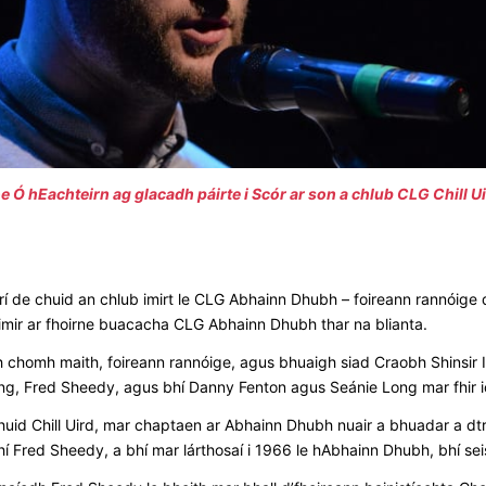
e Ó hEachteirn ag glacadh páirte i Scór ar son a chlub CLG Chill U
oirí de chuid an chlub imirt le CLG Abhainn Dhubh – foireann rannóige 
d’imir ar fhoirne buacacha CLG Abhainn Dhubh thar na blianta.
bh chomh maith, foireann rannóige, agus bhuaigh siad Craobh Shinsir 
ng, Fred Sheedy, agus bhí Danny Fenton agus Seánie Long mar fhir i
chuid Chill Uird, mar chaptaen ar Abhainn Dhubh nuair a bhuadar a dtr
 Fred Sheedy, a bhí mar lárthosaí i 1966 le hAbhainn Dhubh, bhí se