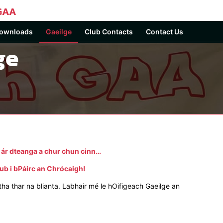
GAA
ownloads
Gaeilge
Club Contacts
Contact Us
ge
 ár dteanga a chur chun cinn…
lub i bPáirc an Chrócaigh!
ha thar na blianta. Labhair mé le hOifigeach Gaeilge an