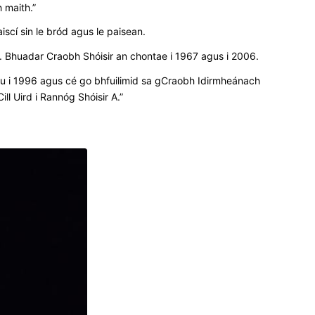
 maith.”
iscí sin le bród agus le paisean.
 Bhuadar Craobh Shóisir an chontae i 1967 agus i 2006.
cu i 1996 agus cé go bhfuilimid sa gCraobh Idirmheánach
ll Uird i Rannóg Shóisir A.”