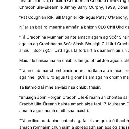
”Ina dhiaidh sin, i ndiaidh Chraobh an Chontae i 1996 rogh
Chraobh uile-Éireann le Jimmy Barry Murphy, 1999, Dónal 
”Pat Coughlan RIP, Bill Magnier RIP agus Patsy O’Mahony, t
Ní ar an bpáirc imeartha amháin a bhíonn CLG Chill Uird g
”Tá Craobh na Mumhan bainte amach agam ag Scór Sinsir,” a
againn ag Craobhacha Scór Sinsir. Bhuaigh Cill Uird Crao
ar siúl i Scór i gCill Uird agus tá forbairt á déanamh air sin
Maidir le haiseanna an chlub is léir go bhfuil Joe agus luc
”Tá an club mar chomhúinéir ar an spórtlann atá in aice leis
againne i gCill Uird agus tá giomnáisiam againn chomh mai
Tá liathróid láimhe an-láidir sa chlub, freisin.
”Bhuaigh John Horgan Craobh Uile-Éireann an chontae sa lia
Craobh Uile-Éireann bainte amach aige faoi 17. Muireann O
amach aige chomh maith sna máistrí.
”Tá an iliomad daoine iontacha gafa leis an gclub ó thaobh
amach romhainn chun suim a spreagadh san aos óg arís i me