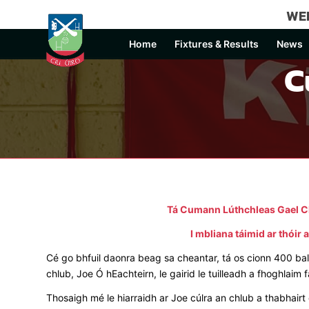
WEL
Home
Fixtures & Results
News
C
Tá Cumann Lúthchleas Gael Ch
I mbliana táimid ar thóir
Cé go bhfuil daonra beag sa cheantar, tá os cionn 400 bal
chlub, Joe Ó hEachteirn, le gairid le tuilleadh a fhoghlaim f
Thosaigh mé le hiarraidh ar Joe cúlra an chlub a thabhairt