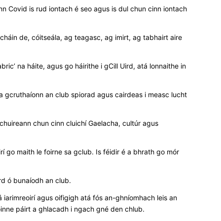
inn Covid is rud iontach é seo agus is dul chun cinn iontach
áin de, cóitseála, ag teagasc, ag imirt, ag tabhairt aire
’ na háite, agus go háirithe i gCill Uird, atá lonnaithe in
i a gcruthaíonn an club spiorad agus cairdeas i measc lucht
huireann chun cinn cluichí Gaelacha, cultúr agus
 go maith le foirne sa gclub. Is féidir é a bhrath go mór
ird ó bunaíodh an club.
iarimreoirí agus oifigigh atá fós an-ghníomhach leis an
aoinne páirt a ghlacadh i ngach gné den chlub.