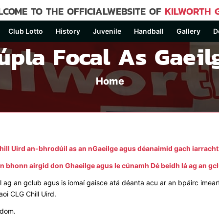
COME TO THE OFFICIALWEBSITE OF
KILWORTH 
Club Lotto
History
Juvenile
Handball
Gallery
D
úpla Focal As Gaeil
Home
ill Uird an-bhrodúil as an nGaeilge agus déanaimid gach iarracht
 an bhonn airgid don Ghaeilge agus le cúnamh Dé beidh lá ag an gc
l ag an gclub agus is iomaí gaisce atá déanta acu ar an bpáirc imeart
aoi CLG Chill Uird.
 dom.