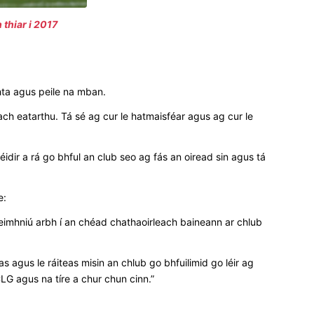
 thiar i 2017
hta agus peile na mban.
ch eatarthu. Tá sé ag cur le hatmaisféar agus ag cur le
idir a rá go bhful an club seo ag fás an oiread sin agus tá
e:
eimhniú arbh í an chéad chathaoirleach baineann ar chlub
s agus le ráiteas misin an chlub go bhfuilimid go léir ag
LG agus na tíre a chur chun cinn.”