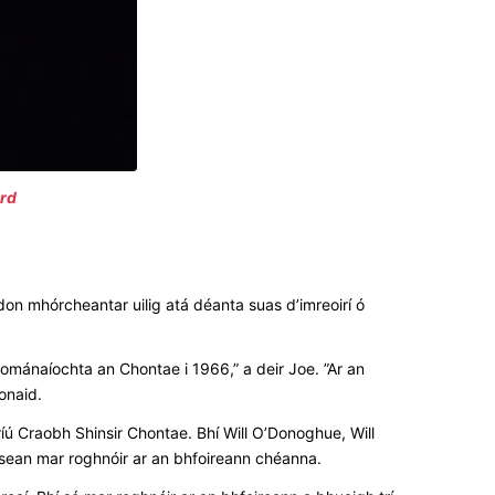
ird
don mhórcheantar uilig atá déanta suas d’imreoirí ó
Iománaíochta an Chontae i 1966,” a deir Joe. ”Ar an
onaid.
íú Craobh Shinsir Chontae. Bhí Will O’Donoghue, Will
isean mar roghnóir ar an bhfoireann chéanna.